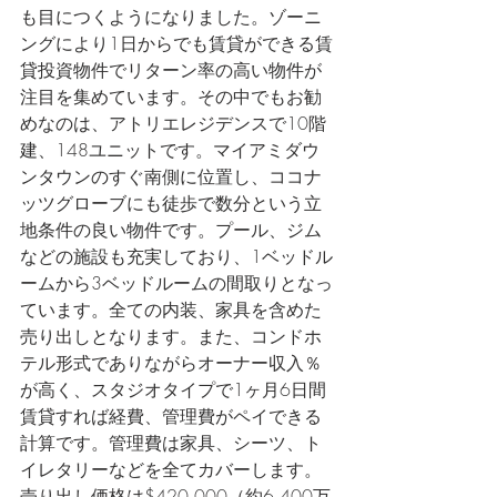
も目につくようになりました。ゾーニ
ングにより1日からでも賃貸ができる賃
貸投資物件でリターン率の高い物件が
注目を集めています。その中でもお勧
めなのは、アトリエレジデンスで10階
建、148ユニットです。マイアミダウ
ンタウンのすぐ南側に位置し、ココナ
ッツグローブにも徒歩で数分という立
地条件の良い物件です。プール、ジム
などの施設も充実しており、1ベッドル
ームから3ベッドルームの間取りとなっ
ています。全ての内装、家具を含めた
売り出しとなります。また、コンドホ
テル形式でありながらオーナー収入％
が高く、スタジオタイプで1ヶ月6日間
賃貸すれば経費、管理費がペイできる
計算です。管理費は家具、シーツ、ト
イレタリーなどを全てカバーします。
売り出し価格は$420,000（約6,400万