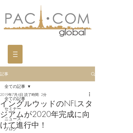
記事
全ての記事
2019年7月4日
読了時間: 2分
全ての記事
イングルウッドのNFLスタ
セミナー
ジアムが2020年完成に向
ニュース
けて進行中！
ブログ