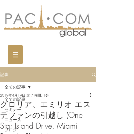
記事
全ての記事
2019年4月19日
読了時間: 1分
全ての記事
グロリア、エミリオ エス
セミナー
テファンの引越し (One
ニュース
Star Island Drive, Miami
ブログ