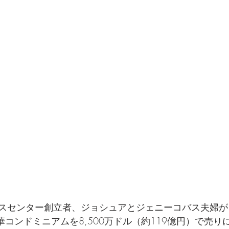
センター創立者、ジョシュアとジェニーコバス夫婦が、Estat
階建豪華コンドミニアムを8,500万ドル（約119億円）で売