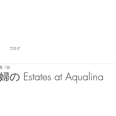
ホーム
海外不動産
エージェント
国内不動
ブログ
: 1分
Estates at Aqualina