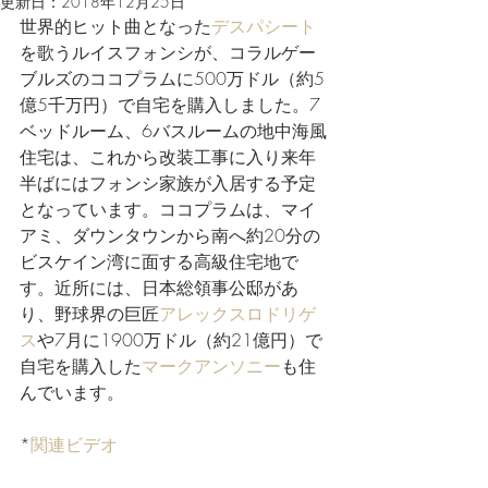
更新日：
2018年12月25日
世界的ヒット曲となった
デスパシート
を歌うルイスフォンシが、コラルゲー
ブルズのココプラムに500万ドル（約5
億5千万円）で自宅を購入しました。7
ベッドルーム、6バスルームの地中海風
住宅は、これから改装工事に入り来年
半ばにはフォンシ家族が入居する予定
となっています。ココプラムは、マイ
アミ、ダウンタウンから南へ約20分の
ビスケイン湾に面する高級住宅地で
す。近所には、日本総領事公邸があ
り、野球界の巨匠
アレックスロドリゲ
ス
や7月に1900万ドル（約21億円）で
自宅を購入した
マークアンソニー
も住
んでいます。
*
関連ビデオ