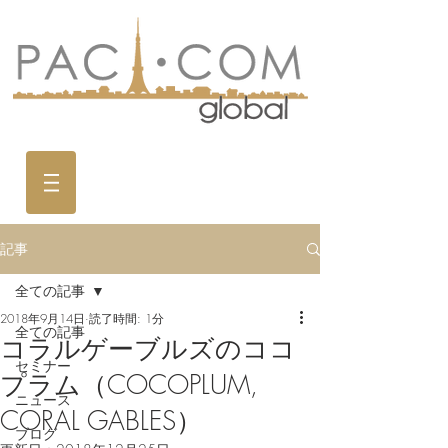
記事
全ての記事
2018年9月14日
読了時間: 1分
全ての記事
コラルゲーブルズのココ
セミナー
プラム（COCOPLUM,
ニュース
CORAL GABLES）
ブログ