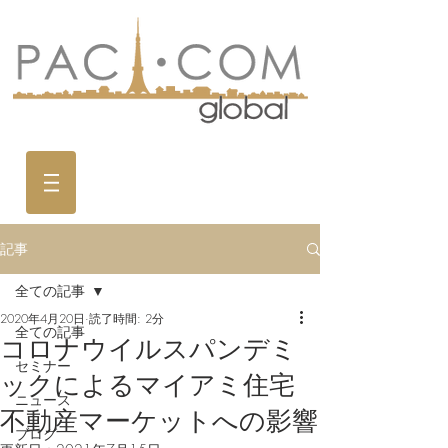
記事
全ての記事
2020年4月20日
読了時間: 2分
全ての記事
コロナウイルスパンデミ
セミナー
ックによるマイアミ住宅
ニュース
不動産マーケットへの影響
ブログ