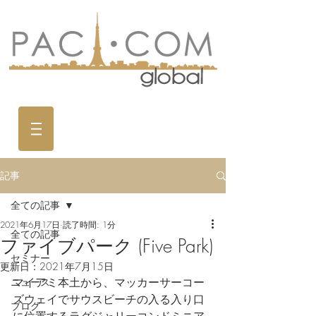
記事
全ての記事
2021年6月17日
読了時間: 1分
全ての記事
ファイブパーク (Five Park)
セミナー
更新日：
2021年7月15日
マイアミ本土から、マッカーサーコー
ニュース
ズウェイでサウスビーチの入る入り口
ブログ