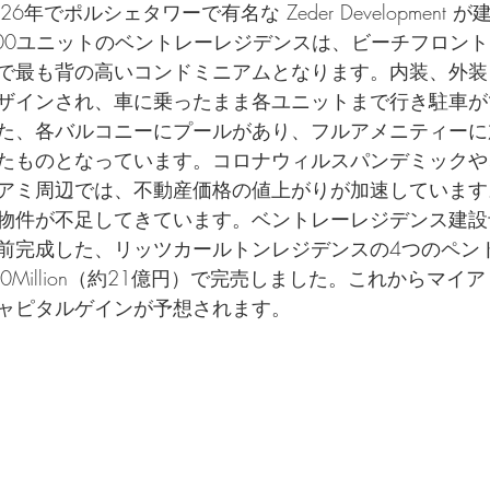
6年でポルシェタワーで有名な Zeder Development 
00ユニットの
ベントレーレジデンス
は、ビーチフロント
で最も背の高いコンドミニアムとなります。内装、外装
ザインされ、車に乗ったまま各ユニットまで行き駐車が
た、各バルコニーにプールがあり、フルアメニティーに
たものとなっています。コロナウィルスパンデミックや
アミ周辺では、不動産価格の値上がりが加速しています
物件が不足してきています。ベントレーレジデンス建設
前完成した、
リッツカールトンレジデンス
の4つのペン
illion
（約21億円）で完売
しました。これからマイア
ャピタルゲインが予想されます。