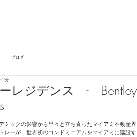
ホーム
海外不動産
エージェント
国内不動
ブログ
 2分
レジデンス - Bentley
s
デミックの影響から早々と立ち直ったマイアミ不動産界
トレーが、世界初のコンドミニアムをマイアミに建設す