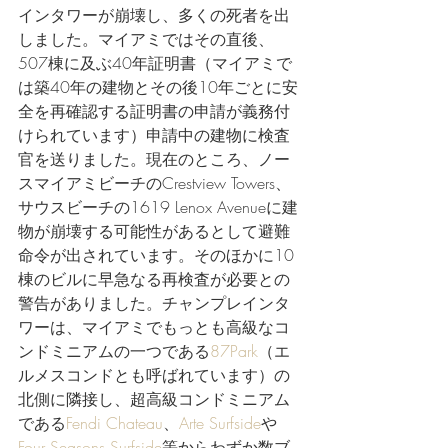
インタワーが崩壊し、多くの死者を出
しました。マイアミではその直後、
507棟に及ぶ40年証明書（マイアミで
は築40年の建物とその後10年ごとに安
全を再確認する証明書の申請が義務付
けられています）申請中の建物に検査
官を送りました。現在のところ、ノー
スマイアミビーチのCrestview Towers、
サウスビーチの1619 Lenox Avenueに建
物が崩壊する可能性があるとして避難
命令が出されています。そのほかに10
棟のビルに早急なる再検査が必要との
警告がありました。チャンプレインタ
ワーは、マイアミでもっとも高級なコ
ンドミニアムの一つである
87Park
（エ
ルメスコンドとも呼ばれています）の
北側に隣接し、超高級コンドミニアム
である
Fendi Chateau
、
Arte Surfside
や
Four Seasons Surfside
等からわずか数ブ