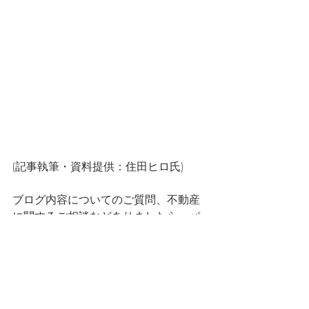
(記事執筆・資料提供：住田ヒロ氏)
ブログ内容についてのご質問、不動産
に関するご相談などありましたら、パ
シ・コムグローバルにお気軽にお問い
合わせください。
global@pacicom.co.jp / 03-5474-1005
ブログ