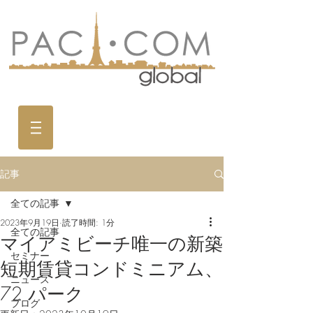
記事
全ての記事
2023年9月19日
読了時間: 1分
全ての記事
マイアミビーチ唯一の新築
セミナー
短期賃貸コンドミニアム、
ニュース
72 パーク
ブログ