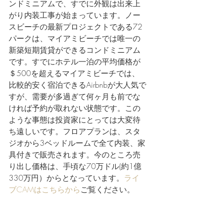
ンドミニアムで、すでに外観は出来上
がり内装工事が始まっています。ノー
スビーチの最新プロジェクトである72
パークは、マイアミビーチでは唯一の
新築短期賃貸ができるコンドミニアム
です。すでにホテル一泊の平均価格が
＄500を超えるマイアミビーチでは、
比較的安く宿泊できるAirbnbが大人気で
すが、需要が多過ぎて何ヶ月も前でな
ければ予約が取れない状態です。この
ような事態は投資家にとっては大変待
ち遠しいです。フロアプランは、スタ
ジオから3ベッドルームで全て内装、家
具付きで販売されます。今のところ売
り出し価格は、手頃な70万ドル(約1億
330万円）からとなっています。
ライ
ブCAMはこちらから
ご覧ください。