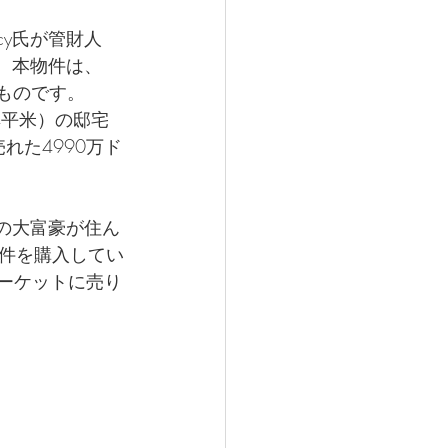
cy氏が管財人
ん。本物件は、
たものです。
4平米）の邸宅
れた4990万ド
の大富豪が住ん
件を購入してい
マーケットに売り