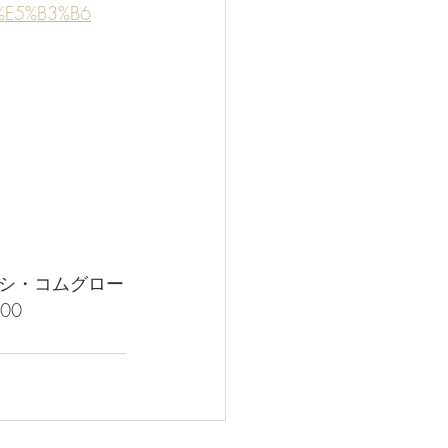
%E5%B3%B6
シ・コムグロー
00