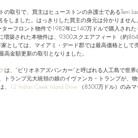
の取引で、買主はヒューストンの弁護士であるTerri La
して署名をしました。はっきりした買主の身元は分かりませ
ーターフロント物件で1982年に140万ドルで購入され
5年に増築された本物件は、9300スクエアフィート（約86
一軒家としては、マイアミ・デード郡では最高価格として売
最高金額更新の取引となりました。
ク
は、”ビリオネアズバンカー”と呼ばれる人工島で世界
、トランプ元大統領の娘のイヴァンカ・トランプが、物
は、
12 Indian Creek Island Drive
 （8500万ドル）のみ