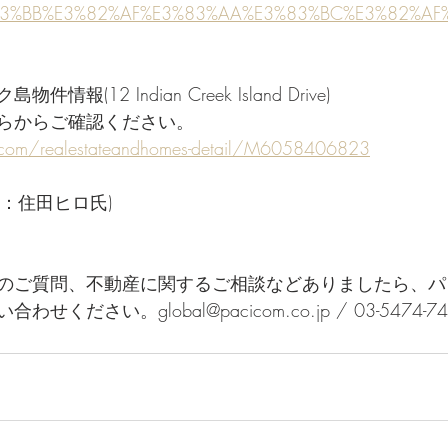
3%BB%E3%82%AF%E3%83%AA%E3%83%BC%E3%82%AF
(12 Indian Creek Island Drive)
らからご確認ください。
r.com/realestateandhomes-detail/M6058406823
：住田ヒロ氏)
のご質問、不動産に関するご相談などありましたら、パ
ください。global@pacicom.co.jp / 03-5474-74