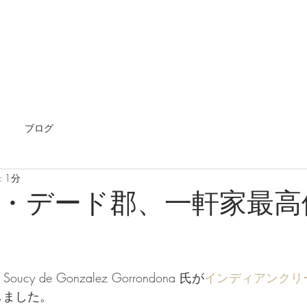
ホーム
海外不動産
エージェント
国内不動
ブログ
 1分
・デード郡、一軒家最高
ucy de Gonzalez Gorrondona 氏が
インディアンクリ
しました。