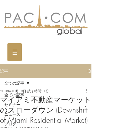
記事
全ての記事
2018年10月18日
読了時間: 1分
全ての記事
マイアミ不動産マーケット
セミナー
のスローダウン (Downshift
ニュース
of Miami Residential Market)
ブログ