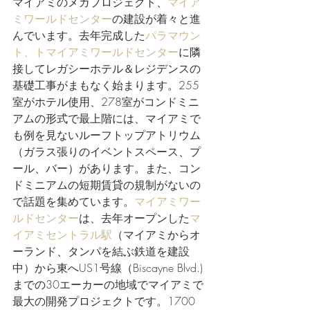
マイアミのメガプロジェクト、
マイア
ミワールドセンター
の建設が着々と進
んでいます。去年完成した
パラマウン
ト、トマイアミワールドセンター
に隣
接してレガシーホテル＆レジデンスの
基礎工事がまもなく始まります。255
室がホテル使用、278室がコンドミニ
アムの形式で最上階には、マイアミで
も例を見ないルーフトップアトリウム
（ガラス張りのイベントスペース、プ
ール、バー）があります。また、コン
ドミニアムの短期賃貸の規制がないの
で話題を集めています。
マイアミワー
ルドセンター
は、去年オープンした
マ
イアミセントラル駅
（マイアミからオ
ーランド、タンパを結ぶ鉄道を建設
中）から東へUS1号線（Biscayne Blvd.)
までの30エーカーの地域でマイアミで
最大の開発プロジェクトです。1700