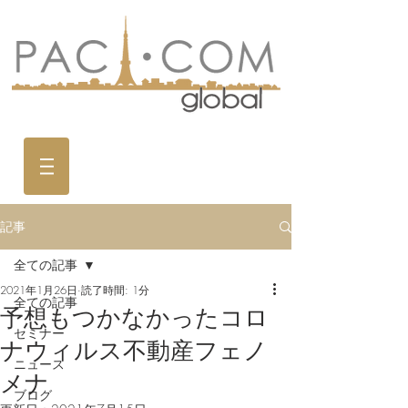
記事
全ての記事
2021年1月26日
読了時間: 1分
全ての記事
予想もつかなかったコロ
セミナー
ナウィルス不動産フェノ
ニュース
メナ
ブログ