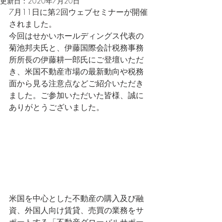
更新日：
2020年7月20日
7月11日に第2回ウェブセミナーが開催
されました。
今回はせかいホールディングス代表の
菊池邦夫氏と、伊藤国際会計税務事務
所所長の伊藤耕一郎氏にご登壇いただ
き、米国不動産市場の最新動向や税務
面から見る注意点などご紹介いただき
ました。ご参加いただいた皆様、誠に
ありがとうございました。
米国を中心とした不動産の購入及び融
資、外国人向け賃貸、売買の業務
をサ
ポートする「不動産グローバルサポー