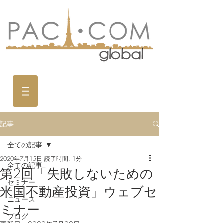
記事
全ての記事
2020年7月15日
読了時間: 1分
全ての記事
第2回「失敗しないための
セミナー
米国不動産投資」ウェブセ
ニュース
ミナー
ブログ