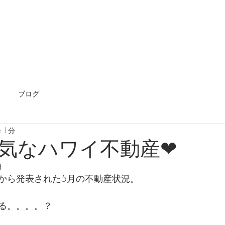
ホーム
海外不動産
エージェント
国内不動
ブログ
 1分
気なハワイ不動産❤
日
から発表された5月の不動産状況。
る。。。。？