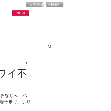
産
ブログ
お問い合わせ
日本語
ENG
NEW
ハワイ不
もおなじみ、ハ
壇予定で、シリ