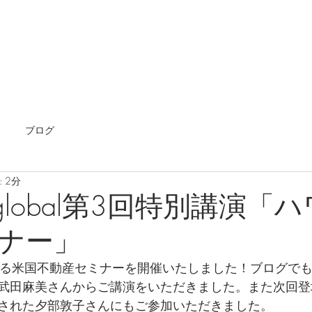
ホーム
海外不動産
エージェント
国内不動
ブログ
 2分
om global第3回特別講演「
ナー」
となる米国不動産セミナーを開催いたしました！ブログで
武田麻美さんからご講演をいただきました。また次回登
された夕部敦子さんにもご参加いただきました。