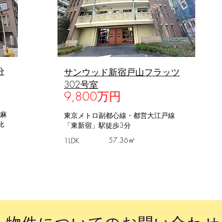
分
​サンウッド新宿戸山フラッツ
302号室
9,800万円
麻
東京メトロ副都心線・都営大江戸線
比
「東新宿」駅徒歩3分
57.36㎡
1LDK