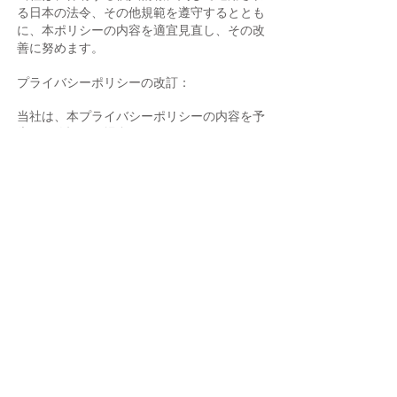
る日本の法令、その他規範を遵守するととも
に、本ポリシーの内容を適宜見直し、その改
善に努めます。
プライバシーポリシーの改訂：
当社は、本プライバシーポリシーの内容を予
告なく改訂する場合があります。
お問い合わせ：
当社の個人情報の取扱に関するお問い合せは
下記までご連絡ください。
株式会社 パシ・コム
〒106-0045 東京都港区麻布十番1-5-10 ア
トラスビル1階
TEL：03-5474-7400 FAX：
03-5474- 7440
HP：
https://www.pacicom.co.jp/