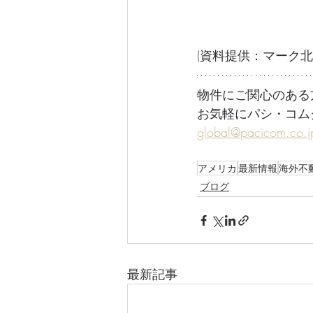
(資料提供：マーク北
物件にご関心のある
お気軽にパシ・コム
global@pacicom.co.j
アメリカ
最新情報
海外不
ブログ
最新記事