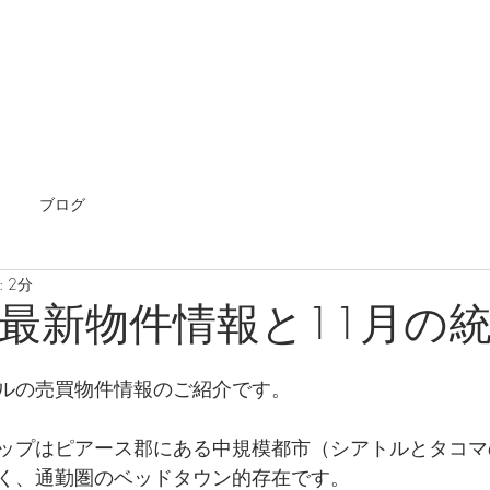
ホーム
海外不動産
エージェント
国内不動
ブログ
 2分
最新物件情報と11月の
ルの売買物件情報のご紹介です。
ップはピアース郡にある中規模都市（シアトルとタコマ
く、通勤圏のベッドタウン的存在です。