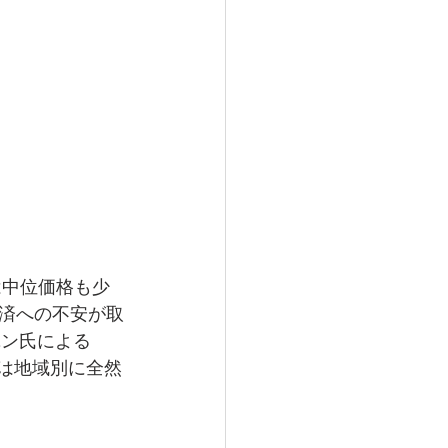
は中位価格も少
済への不安が取
ユン氏による
は地域別に全然