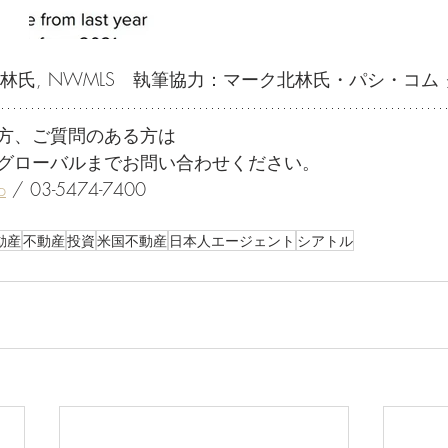
林氏, NWMLS　執筆協力：マーク北林氏・パシ・コム 
方、ご質問のある方は
グローバルまでお問い合わせください。
p
 / 03-5474-7400
動産
不動産
投資
米国不動産
日本人エージェント
シアトル