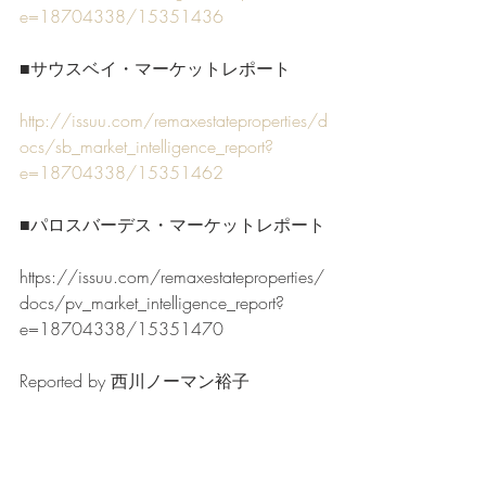
e=18704338/15351436
■サウスベイ・マーケットレポート 
http://issuu.com/remaxestateproperties/d
ocs/sb_market_intelligence_report?
e=18704338/15351462 
■パロスバーデス・マーケットレポート
https://issuu.com/remaxestateproperties/
docs/pv_market_intelligence_report?
e=18704338/15351470
Reported by 西川ノーマン裕子
ブログ内容についてのご質問、不動産
に関するご相談などありましたら、パ
シ・コムグローバルにお気軽にお問い