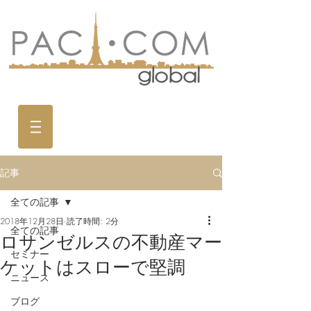
記事
全ての記事
2018年12月28日
読了時間: 2分
全ての記事
ロサンゼルスの不動産マー
セミナー
ケットはスローで堅調
ニュース
ブログ