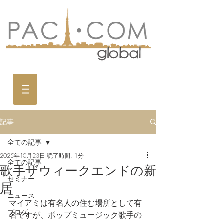
記事
全ての記事
2025年10月23日
読了時間: 1分
全ての記事
歌手ザウィークエンドの新
セミナー
居
ニュース
マイアミは有名人の住む場所として有
ブログ
名ですが、ポップミュージック歌手の