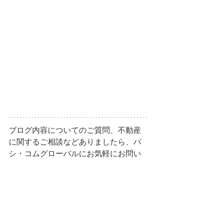
ブログ内容についてのご質問、不動産
に関するご相談などありましたら、パ
シ・コムグローバルにお気軽にお問い
合わせください。
global@pacicom.co.jp
 / 03-5474-7400
アメリカ
最新情報
海外不動産
不動産
投資
米国不動産
日本人エージェント
マイアミ
ブログ