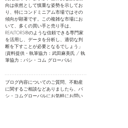
向は依然として慎重な姿勢を示してお
り、特にコンドミニアム市場ではその
傾向が顕著です。この複雑な市場にお
いて、多くの買い手と売り手は、
REALTORS®のような信頼できる専門家
を活用し、データを分析し、適切な判
断を下すことが必要となるでしょう」
(資料提供・執筆協力：武田麻美氏 / 執
筆協力：パシ・コム グローバル)
ブログ内容についてのご質問、不動産
に関するご相談などありましたら、パ
シ・コムグローバルにお気軽にお問い
合わせください。
global@pacicom.co.jp
 / 03-5474-7400
アメリカ
最新情報
海外不動産
不動産
投資
米国不動産
日本人エージェント
ハワイ