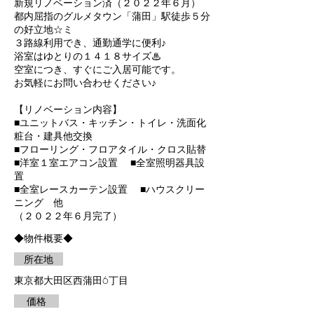
新規リノベーション済（２０２２年６月）
都内屈指のグルメタウン「蒲田」駅徒歩５分
の好立地☆ミ
３路線利用でき、通勤通学に便利♪
浴室はゆとりの１４１８サイズ♨
空室につき、すぐにご入居可能です。
お気軽にお問い合わせください♪
【リノベーション内容】
■ユニットバス・キッチン・トイレ・洗面化
粧台・建具他交換
■フローリング・フロアタイル・クロス貼替
■洋室１室エアコン設置 ■全室照明器具設
置
■全室レースカーテン設置 ■ハウスクリー
ニング 他
（２０２２年６月完了）
◆物件概要◆
所在地
東京都大田区西蒲田6丁目
​ 価格​