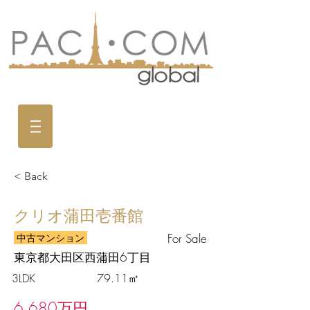
< Back
クリオ蒲田壱番館
For Sale
中古マンション
東京都大田区西蒲田6丁目
3LDK
79.11㎡
6,680万円