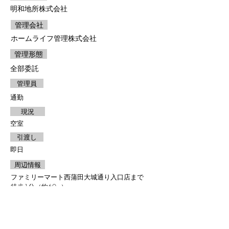
明和地所株式会社
管理会社
ホームライフ管理株式会社
管理形態
全部委託
管理員
通勤
現況
空室
引渡し
即日
周辺情報
ファミリーマート西蒲田大城通り入口店まで
徒歩1分（約60m）
まいばすけっと蒲田駅西店まで徒歩2分（約
130m）
グランデュオ蒲田まで徒歩5分（約330m）
東急ストア蒲田店まで徒歩5分（約370m）