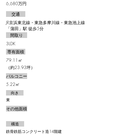
6,680万円
交通
JR京浜東北線・東急多摩川線・東急池上線
「蒲田」駅 徒歩5分
間取り
3LDK
専有面積
79.11㎡
（約23.93坪）
バルコニー
5.22㎡
向き
東
その他面積
​㎡
構造
鉄骨鉄筋コンクリート造14階建